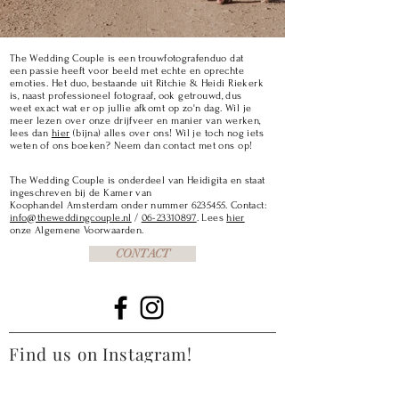
The Wedding Couple is een trouwfotografenduo dat
een
passie heeft voor beeld met echte en oprechte
emoties.
Het
duo, bestaande uit Ritchie & Heidi Riekerk
is, naast professioneel fotograaf, ook getrouwd, dus
weet exact wat er op jullie afkomt op zo'n dag. Wil je
meer lezen over onze drijfveer en manier van werken,
lees dan
hier
(bijna) alles over ons! Wil je toch nog iets
weten of ons boeken? Neem dan contact met ons op!
The Wedding Couple is onderdeel van Heidigita en staat
ingeschreven bij de Kamer van
Koophandel
Amsterdam
onder nummer
6235455
. Contact:
info@theweddingcouple.nl
/
06-23310897
. Lees
hier
onze Algemene Voorwaarden.
CONTACT
Find us on Instagram!
@theweddingcouple_nl