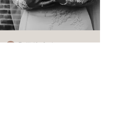
The Wedding Couple
14 dec 2019
1 minuten om te lezen
Kelly + Hanne - Amsterdam
Kelly & Hanne trouwden in The College
Hotel in Amsterdam. Wij mochten hun
prachtige bruiloft vastleggen!
The Wedding Couple is een trouwfotografenduo dat